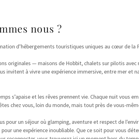
ommes nous ?
ion d’hébergements touristiques uniques au cœur de la P
ons originales — maisons de Hobbit, chalets sur pilotis avec 
s invitent à vivre une expérience immersive, entre mer et na
mi-enterrées
ocales
addy.com
 pilotis
Régionales
s s’apaise et les rêves prennent vie. Chaque nuit vous 
count
tiques & Plages
s êtes chez vous, loin du monde, mais tout près de vous-mêm
nd houses
 Quoi Manger
s pour un séjour où glamping, aventure et respect de l'env
ses
 pour une expérience inoubliable. Que ce soit pour vous déte
ous reconnecter, vous trouverez ici un moment hors du temps