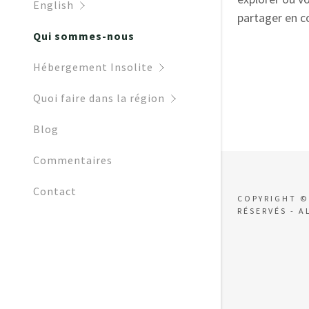
My Accoun
English
Local Activ
partager en c
Qui sommes-nous
Local Festi
My Accoun
Sign out
Hébergement Insolite
Water Park
V
Quoi faire dans la région
What to Dr
Blog
Blog
Commentaires
Contact
COPYRIGHT ©
RÉSERVÉS - A