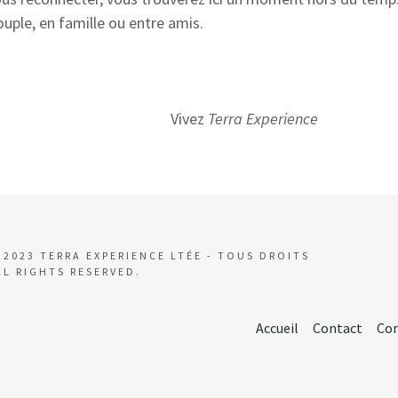
t
ities
ouple, en famille ou entre amis.
vals
t
s and Beaches
ivez
Terra Experience
ink What to Eat
 2023 TERRA EXPERIENCE LTÉE - TOUS DROITS
LL RIGHTS RESERVED.
Accueil
Contact
Con