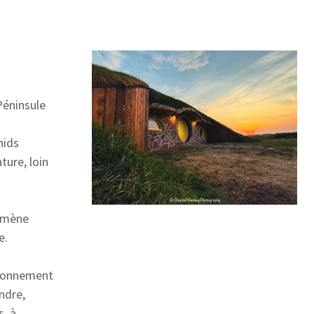
éninsule
nids
ture, loin
emmène
e.
ironnement
ndre,
, à