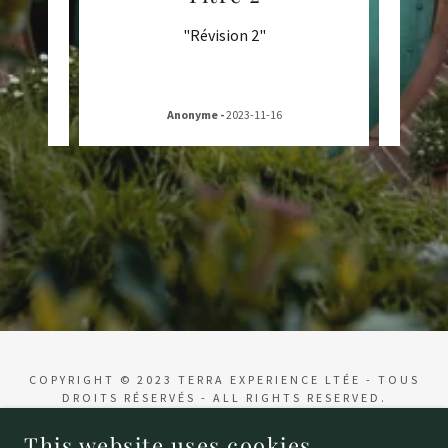
"Révision 2"
Anonyme
-
2023-11-16
COPYRIGHT © 2023 TERRA EXPERIENCE LTÉE - TOUS
DROITS RÉSERVÉS - ALL RIGHTS RESERVED.
This website uses cookies.
POWERED BY