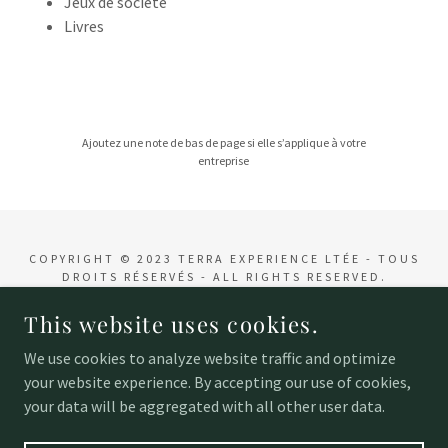
Jeux de société
Livres
Ajoutez une note de bas de page si elle s’applique à votre
entreprise
COPYRIGHT © 2023 TERRA EXPERIENCE LTÉE - TOUS
DROITS RÉSERVÉS - ALL RIGHTS RESERVED.
This website uses cookies.
POWERED BY
We use cookies to analyze website traffic and optimize
your website experience. By accepting our use of cookies,
Accueil
your data will be aggregated with all other user data.
Contact